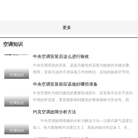
更多
空调知识
中央空调安装后这么进行验收
中央空调系统的安装，是提升建筑舒适度与能效的关键步骤。
然而，安装完成并不意味着工作的终结，后续的验收环节同样
空调知识
重要。它不仅是对安装质量的检验，更是对未来使用安全与效
中央空调安装前应该做好哪些准备
率的保障。以下
中央空调作为现代建筑的重要组成部分，其安装不仅关乎室内
环境的舒适度，更直接影响到建筑的整体能效与安全性。因
空调知识
此，在中央空调安装之前，进行充分的准备工作至关重要。这
约克空调故障分析方法
不仅有助于确保安
中央空调故障维修的分析与解决方法—活塞式吸气温度过
低 1、热力膨胀阀开启度过大 2、系统内制冷剂过多 3、冷冻
空调知识
水出水温度太低 4、蒸发器内隔离密封垫床有漏 5、机组停