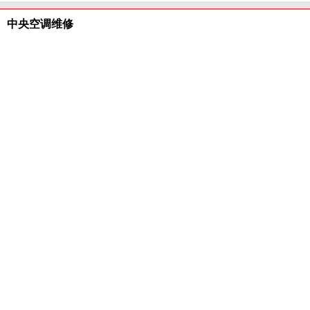
空
调
中央空调维修
专
修
中
央
风
中央空调维修维护
空
冷
调
机
专
维
修
修